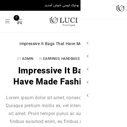
 بوتیک لوسی خوش آمدید.
0
BY
ADMIN
IN
EARRINGS
,
HANDBAGS
۱۴ Impressive It 
Have Made Fashi
Lorem ipsum dolor sit amet, consect
Quisque pretium mollis ex, vel int
sit amet. Proin tempor purus ac su
finibus euismod enim, eu finibus 