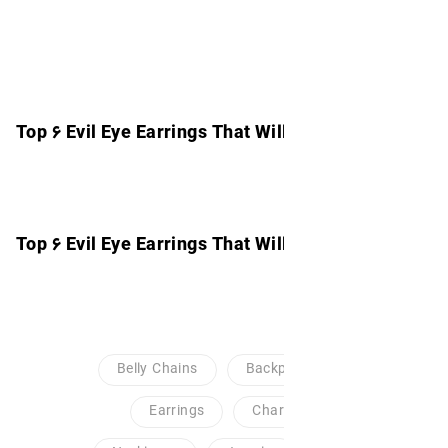
Top ۶ Evil Eye Earrings That Wi
Top ۶ Evil Eye Earrings That Wi
Belly Chains
Back
Earrings
Cha