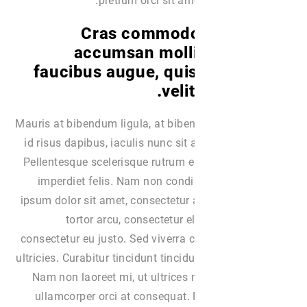
pretium orci sit ame
Cras commodo,
accumsan molli
faucibus augue, qui
veli
Mauris at bibendum ligula, at bibe
id risus dapibus, iaculis nunc sit 
Pellentesque scelerisque rutrum e
imperdiet felis. Nam non cond
ipsum dolor sit amet, consectetur a
tortor arcu, consectetur 
consectetur eu justo. Sed viverra 
ultricies. Curabitur tincidunt tinci
Nam non laoreet mi, ut ultrices 
ullamcorper orci at consequat.