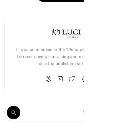
It was popularised in the 1960s wi
Letraset sheets containing and mo
desktop publishing sof