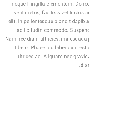
neque fringilla elementum. Donec 
velit metus, facilisis vel luctus
elit. In pellentesque blandit dapib
sollicitudin commodo. Suspend
Nam nec diam ultricies, malesuada 
libero. Phasellus bibendum est ex
ultrices ac. Aliquam nec gravida
dia