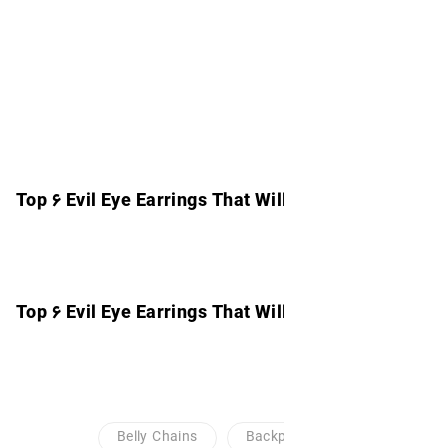
Top ۶ Evil Eye Earrings That Wi
Top ۶ Evil Eye Earrings That Wi
Belly Chains
Back