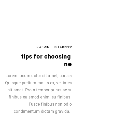
BY
ADMIN
IN
EARRING
۵ tips for choosin
ne
Lorem ipsum dolor sit amet, consect
Quisque pretium mollis ex, vel int
sit amet. Proin tempor purus ac su
finibus euismod enim, eu finibus 
Fusce finibus non odio
condimentum dictum gravida. S