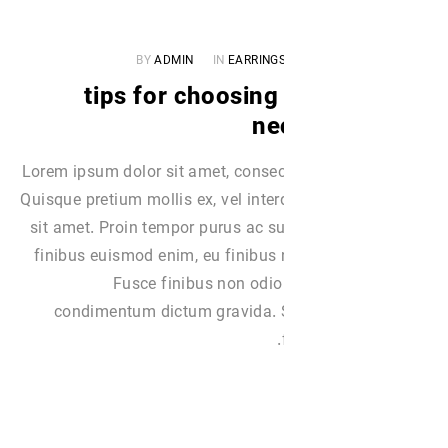
BY
ADMIN
IN
EARRING
۵ tips for choosin
ne
Lorem ipsum dolor sit amet, consect
Quisque pretium mollis ex, vel int
sit amet. Proin tempor purus ac su
finibus euismod enim, eu finibus 
Fusce finibus non odio
condimentum dictum gravida. S