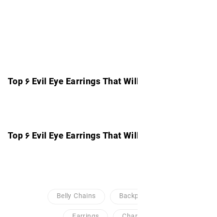
Top ۶ Evil Eye Earrings That Wi
Top ۶ Evil Eye Earrings That Wi
Belly Chains
Back
Earrings
Cha