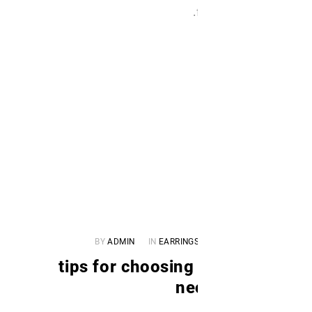
BY
ADMIN
IN
EARRING
۵ tips for choosin
ne